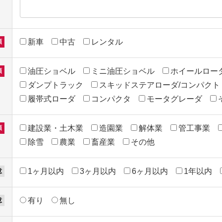
新車
中古
レンタル
油圧ショベル
ミニ油圧ショベル
ホイールロー
ダンプトラック
スキッドステアローダ/コンパクト
履帯式ローダ
コンパクタ
モータグレーダ
建設業・土木業
造園業
解体業
管工事業
除雪
農業
畜産業
その他
1ヶ月以内
3ヶ月以内
6ヶ月以内
1年以内
有り
無し