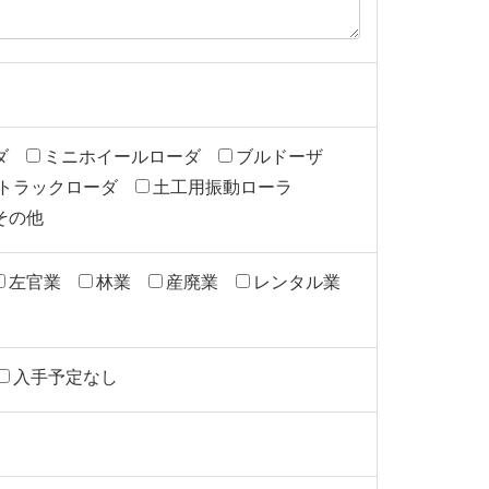
ダ
ミニホイールローダ
ブルドーザ
トラックローダ
土工用振動ローラ
その他
左官業
林業
産廃業
レンタル業
入手予定なし