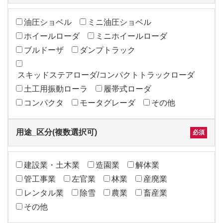
油圧ショベル
ミニ油圧ショベル
ホイールローダ
ミニホイールローダ
ブルドーザ
ダンプトラック
スキッドステアローダ/コンパクトトラックローダ
土工用振動ローラ
履帯式ローダ
コンパクタ
モータグレーダ
その他
用途_区分(複数選択可)
建設業・土木業
造園業
解体業
管工事業
左官業
林業
産廃業
レンタル業
除雪
農業
畜産業
その他